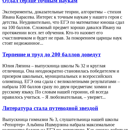
Отдал сердце точным наукам
Эксперименты, доказательные теории, алгоритмы – стихия
Ивана Карасева. Интерес к точным наукам у нашего героя с
детства. Неудивительно, что ЕГЭ по математике юноша сдал
на 100 баллов. Сложный предмет хорошо давался Ивану на
протяжении всех лет обучения. Кто-то назовет его
счастливчиком и будет не прав. За покорением царицы наук
стоят недюжинное...
Терпение и труд до 200 баллов доведут
Юлия Ляпина – выпускница школы № 32 и круглая
отличница. Она неоднократно становилась победителем и
призером школьных, муниципальных и всероссийских
олимпиад. ЕГЭ она сдала с великолепными результатами –
набрала 100 баллов сразу по двум предметам: химии и
русскому языку. По словам нашей героини, ей всегда
нравилось учиться. – Я любознательная, – уверяет...
Литература стала путеводной звездой
Выпускница гимназии № 3, слушательница нашей школы
«Репортер» Альбина Ишмурзина набрала максимальное
количество баллов на ЕГЭ по литературе. Как смогла добиться