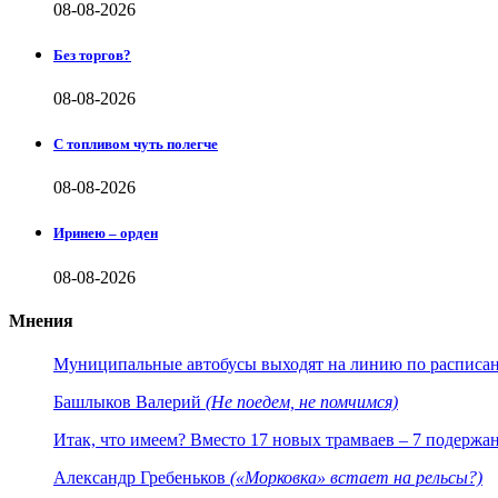
08-08-2026
Без торгов?
08-08-2026
С топливом чуть полегче
08-08-2026
Иринею – орден
08-08-2026
Мнения
Муниципальные автобусы выходят на линию по расписанию
Башлыков Валерий
(Не поедем, не помчимся)
Итак, что имеем? Вместо 17 новых трамваев – 7 подержа
Александр Гребеньков
(«Морковка» встает на рельсы?)