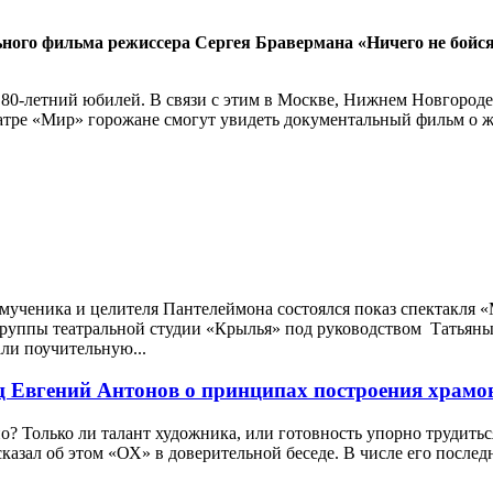
ьного фильма режиссера Сергея Бравермана «Ничего не бойс
 80-летний юбилей. В связи с этим в Москве, Нижнем Новгород
еатре «Мир» горожане смогут увидеть документальный фильм о 
мученика и целителя Пантелеймона состоялся показ спектакля 
группы театральной студии «Крылья» под руководством Татьян
али поучительную...
ц Евгений Антонов о принципах построения храмо
 Только ли талант художника, или готовность упорно трудитьс
азал об этом «ОХ» в доверительной беседе. В числе его послед