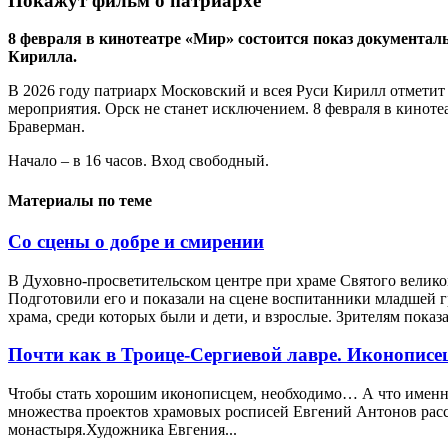
Покажут фильм о патриархе
8 февраля в кинотеатре «Мир» состоится показ документал
Кирилла.
В 2026 году патриарх Московский и всея Руси Кирилл отметит
мероприятия. Орск не станет исключением. 8 февраля в кинот
Браверман.
Начало – в 16 часов. Вход свободный.
Материалы по теме
Со сцены о добре и смирении
В Духовно-просветительском центре при храме Святого велико
Подготовили его и показали на сцене воспитанники младшей 
храма, среди которых были и дети, и взрослые. Зрителям показ
Почти как в Троице-Сергиевой лавре. Иконописе
Чтобы стать хорошим иконописцем, необходимо… А что именно?
множества проектов храмовых росписей Евгений Антонов расск
монастыря.Художника Евгения...