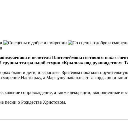
икомученика и целителя Пантелеймона состоялся показ спек
ей группы театральной студии «Крылья» под руководством 
рых были и дети, и взрослые. Зрителям показали поучительную 
и смирение Настеньку, а Марфушу наказывает за гордыню и зави
узыкальное сопровождение, а также декорации, выполненные в
е песни о Рождестве Христовом.