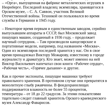
– «Орга», выпущенная на фабрике металлических игрушек в
Нюрнберге. Последний владелец экземпляра, хранящегося в
Орском музее, – С. А. Саввон, участник Великой
Отечественной войны. Техникой он пользовался во время
службы в Германии в 1945 году.
– Некоторое время первым и единственным заводом, серийно
выпускавшим аппараты в СССР, был Московский завод
пишущих машин, созданный в 1936 году, – продолжает
научный сотрудник. – Там производили канцелярские и
портативные модели, например, под названием «Москва».
Один из экземпляров последней хранится у нас. Он в свое
время принадлежал Виктору Можарову, известному в городе
журналисту и драматургу. Кто знает, может именно на ней
Виктор Васильевич напечатал свои книги «Рабочее сердце»,
«Рабочая честь», «Горячее дыхание» и другие.
Как и прочие экспонаты, пишущие машинки требуют
правильного хранения. В противном случае они превратятся в
монолитную глыбу ржавчины. В фондохранилищах
поддерживается влажность не более 55 процентов,
температура – от 18 до 22 градусов. За этими показателями
тщательно следит главный хранитель Орского краеведческого
музея Александр Фаварисов.