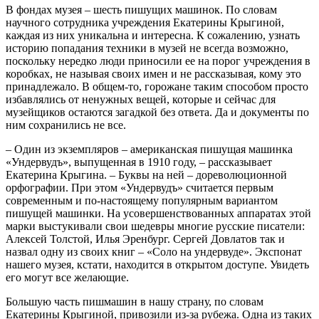
В фондах музея – шесть пишущих машинок. По словам
научного сотрудника учреждения Екатерины Крыгиной,
каждая из них уникальна и интересна. К сожалению, узнать
историю попадания техники в музей не всегда возможно,
поскольку нередко люди приносили ее на порог учреждения в
коробках, не называя своих имен и не рассказывая, кому это
принадлежало. В общем-то, горожане таким способом просто
избавлялись от ненужных вещей, которые и сейчас для
музейщиков остаются загадкой без ответа. Да и документы по
ним сохранились не все.
– Один из экземпляров – американская пишущая машинка
«Ундервудъ», выпущенная в 1910 году, – рассказывает
Екатерина Крыгина. – Буквы на ней – дореволюционной
орфографии. При этом «Ундервудъ» считается первым
современным и по-настоящему популярным вариантом
пишущей машинки. На усовершенствованных аппаратах этой
марки выстукивали свои шедевры многие русские писатели:
Алексей Толстой, Илья Эренбург. Сергей Довлатов так и
назвал одну из своих книг – «Соло на ундервуде». Экспонат
нашего музея, кстати, находится в открытом доступе. Увидеть
его могут все желающие.
Большую часть пишмашин в нашу страну, по словам
Екатерины Крыгиной, привозили из-за рубежа. Одна из таких