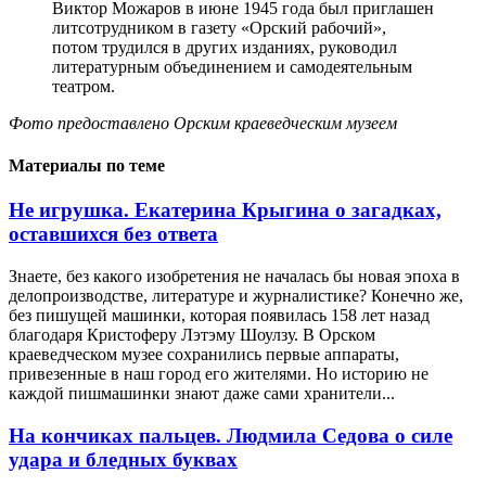
Виктор Можаров в июне 1945 года был приглашен
литсотрудником в газету «Орский рабочий»,
потом трудился в других изданиях, руководил
литературным объединением и самодеятельным
театром.
Фото предоставлено Орским краеведческим музеем
Материалы по теме
Не игрушка. Екатерина Крыгина о загадках,
оставшихся без ответа
Знаете, без какого изобретения не началась бы новая эпоха в
делопроизводстве, литературе и журналистике? Конечно же,
без пишущей машинки, которая появилась 158 лет назад
благодаря Кристоферу Лэтэму Шоулзу. В Орском
краеведческом музее сохранились первые аппараты,
привезенные в наш город его жителями. Но историю не
каждой пишмашинки знают даже сами хранители...
На кончиках пальцев. Людмила Седова о силе
удара и бледных буквах