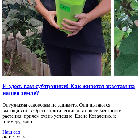
И здесь вам субтропики! Как живется экзотам на
нашей земле?
Энтузиазма садоводам не занимать. Они пытаются
выращивать в Орске экзотические для нашей местности
растения, причем очень успешно. Елена Коваленко, к
примеру, ждет...
Наш сад
06-07-2026