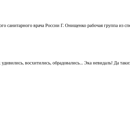
го санитарного врача России Г. Онищенко рабочая группа из спе
к удивились, восхитились, обрадовались... Эка невидаль! Да так