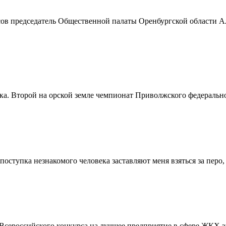
асов председатель Общественной палаты Оренбургской области А
а. Второй на орской земле чемпионат Приволжского федерально
поступка незнакомого человека заставляют меня взяться за перо, 
ероссийского конкурса на лучшее предприятие в сфере ЖКХ за 2