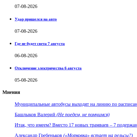
07-08-2026
Удар пришелся на авто
07-08-2026
Где не будет света 7 августа
06-08-2026
Отключение электричества 6 августа
05-08-2026
Мнения
Муниципальные автобусы выходят на линию по расписанию
Башлыков Валерий
(Не поедем, не помчимся)
Итак, что имеем? Вместо 17 новых трамваев – 7 подержа
Александр Гребеньков
(«Морковка» встает на рельсы?)