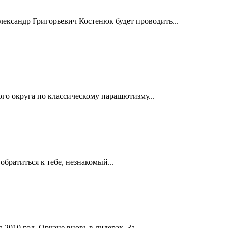
лександр Григорьевич Костенюк будет проводить...
го округа по классическому парашютизму...
обратиться к тебе, незнакомый...
010 год. Орчане вновь в лидерах. За...