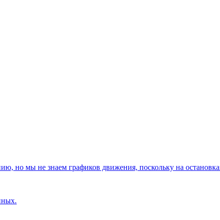
, но мы не знаем графиков движения, поскольку на остановках
нных.