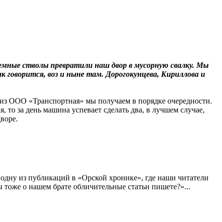
дъемные стволы превратили наш двор в мусорную свалку. Мы
ак говорится, воз и ныне там. Дорогокунцева, Кириллова и
у из ООО «Транспортная» мы получаем в порядке очередности.
, то за день машина успевает сделать два, в лучшем случае,
воре.
х одну из публикаций в «Орской хронике», где наши читатели
ы тоже о нашем брате обличительные статьи пишете?»...