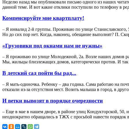
Неделю назад мы опубликовали письмо одного из наших читате
данной теме. И вот какие отклики поступили по телефону в ре
Компенсируйте мне квартплату!
– Я инвалид 2-й группы. Проживаю по улице Станиславского, 
Но до сих пор нет. Когда, наконец, обещание выполнят? П. Ск
«Грузовики под окнами нам не нужны»
– Я проживаю по улице Молодежной, 2а. Возле наших домов ра
Мы, жильцы близлежащих домов, категорически против. И так з
В детский сад пойти бы рад...
– Я мать-одиночка. Ребенку – два годика. Сама работаю на почт
отказали из-за отсутствия мест. Возить малыша в город, в дру
И ветки вывозят в порядке очередности
– Еще в мае в нашем дворе, в районе улиц Кондукторской, 50,
неоднократно обращались в ТЖХ с просьбой навести порядок во 