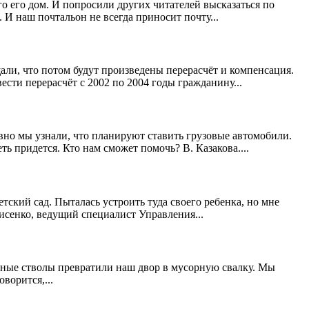
о его дом. И попросили других читателей высказаться по
 И наш почтальон не всегда приносит почту...
али, что потом будут произведены перерасчёт и компенсация.
сти перерасчёт с 2002 по 2004 годы гражданину...
вно мы узнали, что планируют ставить грузовые автомобили.
ь придется. Кто нам сможет помочь? В. Казакова....
етский сад. Пыталась устроить туда своего ребенка, но мне
Фисенко, ведущий специалист Управления...
емные стволы превратили наш двор в мусорную свалку. Мы
ворится,...