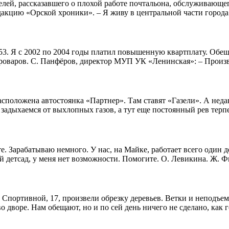
лей, рассказавшего о плохой работе почтальона, обслуживающег
дакцию «Орской хроники». – Я живу в центральной части города.
53. Я с 2002 по 2004 годы платил повышенную квартплату. Обещ
ороваров. С. Панфёров, директор МУП УК «Ленинская»: – Произве
сположена автостоянка «Партнер». Там ставят «Газели». А неда
адыхаемся от выхлопных газов, а тут еще постоянный рев терпет
е. Зарабатываю немного. У нас, на Майке, работает всего один д
гой детсад, у меня нет возможности. Помогите. О. Левикина. Ж. 
 и Спортивной, 17, произвели обрезку деревьев. Ветки и неподъ
дворе. Нам обещают, но и по сей день ничего не сделано, как го