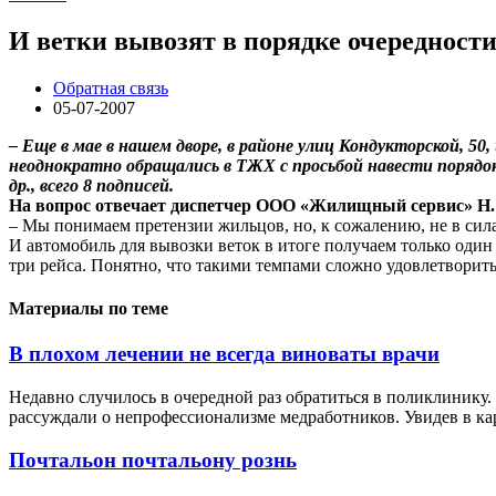
И ветки вывозят в порядке очередност
Обратная связь
05-07-2007
– Еще в мае в нашем дворе, в районе улиц Кондукторской, 50
неоднократно обращались в ТЖХ с просьбой навести порядок в
др., всего 8 подписей.
На вопрос отвечает диспетчер ООО «Жилищный сервис» Н.
– Мы понимаем претензии жильцов, но, к сожалению, не в сил
И автомобиль для вывозки веток в итоге получаем только один 
три рейса. Понятно, что такими темпами сложно удовлетворить
Материалы по теме
В плохом лечении не всегда виноваты врачи
Недавно случилось в очередной раз обратиться в поликлинику.
рассуждали о непрофессионализме медработников. Увидев в кар
Почтальон почтальону рознь