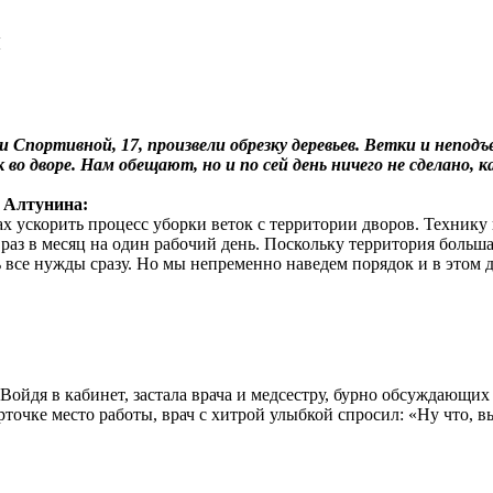
и
, и Спортивной, 17, произвели обрезку деревьев. Ветки и непо
о дворе. Нам обещают, но и по сей день ничего не сделано, к
 Алтунина:
ах ускорить процесс уборки веток с территории дворов. Техник
раз в месяц на один рабочий день. Поскольку территория большая
 все нужды сразу. Но мы непременно наведем порядок и в этом д
 Войдя в кабинет, застала врача и медсестру, бурно обсуждающи
точке место работы, врач с хитрой улыбкой спросил: «Ну что, в