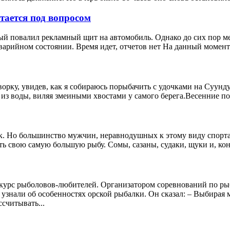
стается под вопросом
рый повалил рекламный щит на автомобиль. Однако до сих пор 
 аварийном состоянии. Время идет, отчетов нет На данный момент
рку, увидев, как я собираюсь порыбачить с удочками на Суундук
 воды, виляя змеиными хвостами у самого берега.Весенние пох
. Но большинство мужчин, неравнодушных к этому виду спорта 
ть свою самую большую рыбу. Сомы, сазаны, судаки, щуки и, кон
онкурс рыболовов-любителей. Организатором соревнований по р
 узнали об особенностях орской рыбалки. Он сказал: – Выбирая 
считывать...