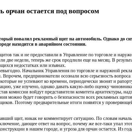
ть орчан остается под вопросом
торый повалил рекламный щит на автомобиль. Однако до сих
ороде находится в аварийном состоянии.
итов так и не предоставили в Управление по торговле и наруж
ли две недели, теперь же срок продлили еще на месяц. В резуль
щихся недостатках или изъянах.
выгодно. Начальник Управления по торговле и наружной рекла
 Впрочем, предприниматели осознали всю серьезность вопроса и
 которые не успевают ко времени, периодически звонят и рапорт
цию, уже изучено, однако давать какую-либо оценку чиновники
став комиссии войдут представители комитета архитектуры, над
ия можно будет говорить о безопасности всех рекламных щитов.
мщиков. Поэтому предварительные итоги появятся у проверяюще
авший щит, никак не комментирует ситуацию. По словам началь
ключение, дающее ответ на вопрос, почему же все-таки упал это
онструкции в нашем городе, и угроза для орчан остается. Из год