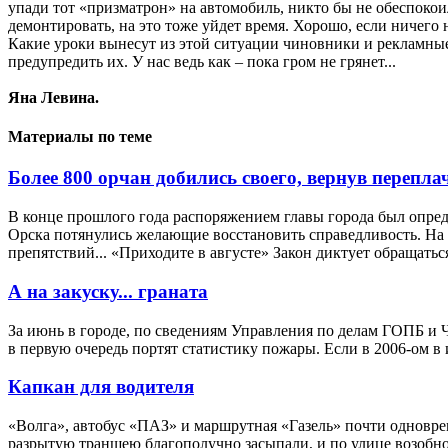
упади тот «призматрон» на автомобиль, никто бы не обеспокои
демонтировать, на это тоже уйдет время. Хорошо, если ничего 
Какие уроки вынесут из этой ситуации чиновники и рекламные 
предупредить их. У нас ведь как – пока гром не грянет...
Яна Левина.
Материалы по теме
Более 800 орчан добились своего, вернув перепл
В конце прошлого года распоряжением главы города был опред
Орска потянулись желающие восстановить справедливость. На с
препятствий... «Приходите в августе» Закон диктует обращаться 
А на закуску... граната
За июнь в городе, по сведениям Управления по делам ГОПБ и Ч
в первую очередь портят статистику пожары. Если в 2006-ом в и
Капкан для водителя
«Волга», автобус «ПАЗ» и маршрутная «Газель» почти одноврем
разрытую траншею благополучно засыпали, и по улице возобнов