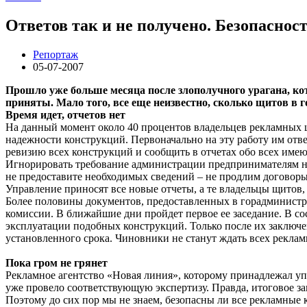
Ответов так и не получено. Безопаснос
Репортаж
05-07-2007
Прошло уже больше месяца после злополучного урагана, ко
приняты. Мало того, все еще неизвестно, сколько щитов в г
Время идет, отчетов нет
На данный момент около 40 процентов владельцев рекламных щ
надежности конструкций. Первоначально на эту работу им отве
ревизию всех конструкций и сообщить в отчетах обо всех имею
Игнорировать требование администрации предпринимателям не
не предоставите необходимых сведений – не продлим договоры.
Управление приносят все новые отчеты, а те владельцы щитов,
Более половины документов, предоставленных в горадминистра
комиссии. В ближайшие дни пройдет первое ее заседание. В со
эксплуатации подобных конструкций. Только после их заключен
установленного срока. Чиновники не станут ждать всех рекла
Пока гром не грянет
Рекламное агентство «Новая линия», которому принадлежал уп
уже провело соответствующую экспертизу. Правда, итоговое за
Поэтому до сих пор мы не знаем, безопасны ли все рекламные к