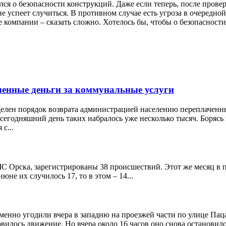
лся о безопасности конструкций. Даже если теперь, после пров
не успеет случиться. В противном случае есть угроза в очередной
компании – сказать сложно. Хотелось бы, чтобы о безопасности 
аченные деньги за коммунальные услуги
елен порядок возврата администрацией населению переплаченны
егодняшний день таких набралось уже несколько тысяч. Борясь 
с...
С Орска, зарегистрированы 38 происшествий. Этот же месяц в п
юне их случилось 17, то в этом – 14...
енно угодили вчера в западню на проезжей части по улице Паца
илось движение. Но вчера около 16 часов оно снова остановилос