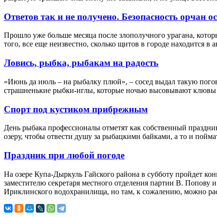
Ответов так и не получено. Безопасность орчан о
Прошло уже больше месяца после злополучного урагана, кото
того, все еще неизвестно, сколько щитов в городе находится в
Ловись, рыбка, рыбакам на радость
«Июнь да июль – на рыбалку плюй», – сосед выдал такую погово
страшненькие рыбки-иглы, которые ночью высовывают клювы из
Спорт под кустиком прибрежным
День рыбака профессионалы отметят как собственный праздник
озеру, чтобы отвести душу за рыбацкими байками, а то и пойма
Праздник при любой погоде
На озере Купа-Дыркуль Гайского района в субботу пройдет к
заместителю секретаря местного отделения партии В. Попову и
Ириклинского водохранилища, но там, к сожалению, можно рас