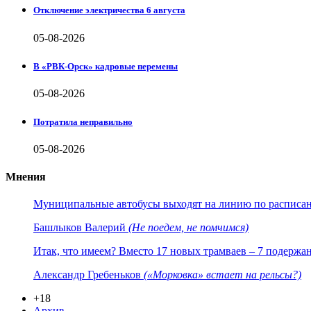
Отключение электричества 6 августа
05-08-2026
В «РВК-Орск» кадровые перемены
05-08-2026
Потратила неправильно
05-08-2026
Мнения
Муниципальные автобусы выходят на линию по расписанию
Башлыков Валерий
(Не поедем, не помчимся)
Итак, что имеем? Вместо 17 новых трамваев – 7 подержа
Александр Гребеньков
(«Морковка» встает на рельсы?)
+18
Архив