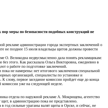
 пор меры по безопасности подобных конструкций не
ной рекламе администрации города экспертных заключений о
тате не позднее 15 июля владельцы щитов должны провести
ме О. Великодна недвусмысленно дала понять рекламщикам:
 без этого. Как рассказала Ольга Викторовна, ежедневно в
уют о работе по подготовке заключений.
 пока не намерены: нет итогового заключения специальной
зорных организаций, специалисты по установке и
 К слову, первое заседание комиссии пройдет еще до конца
й комиссии уже на следующей неделе.
ника отдела по наружной рекламе А. Мокрищева, агентство
т щит, в администрацию пока не представлено.
а в год сильные ураганы валят щиты в Орске, и сейчас, не