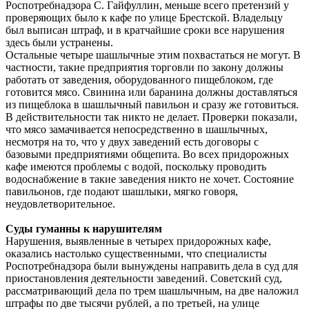
Роспотребнадзора С. Гайфуллин, меньше всего претензий у
проверяющих было к кафе по улице Брестской. Владельцу
был выписан штраф, и в кратчайшие сроки все нарушения
здесь были устранены.
Остальные четыре шашлычные этим похвастаться не могут. В
частности, такие предприятия торговли по закону должны
работать от заведения, оборудованного пищеблоком, где
готовится мясо. Свинина или баранина должны доставляться
из пищеблока в шашлычный павильон и сразу же готовиться.
В действительности так никто не делает. Проверки показали,
что мясо замачивается непосредственно в шашлычных,
несмотря на то, что у двух заведений есть договоры с
базовыми предприятиями общепита. Во всех придорожных
кафе имеются проблемы с водой, поскольку проводить
водоснабжение в такие заведения никто не хочет. Состояние
павильонов, где подают шашлыки, мягко говоря,
неудовлетворительное.
Суды гуманны к нарушителям
Нарушения, выявленные в четырех придорожных кафе,
оказались настолько существенными, что специалисты
Роспотребнадзора были вынуждены направить дела в суд для
приостановления деятельности заведений. Советский суд,
рассматривающий дела по трем шашлычным, на две наложил
штрафы по две тысячи рублей, а по третьей, на улице