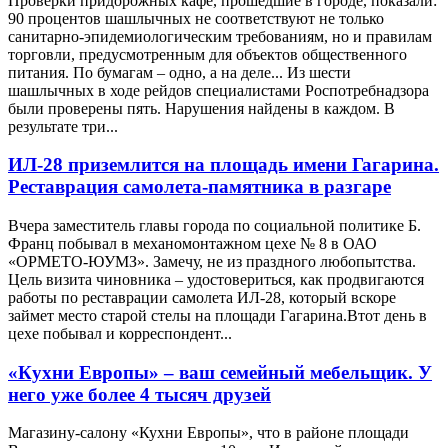
Проверки придорожных кафе, прошедшие в городе, показали:
90 процентов шашлычных не соответствуют не только
санитарно-эпидемиологическим требованиям, но и правилам
торговли, предусмотренным для объектов общественного
питания. По бумагам – одно, а на деле... Из шести
шашлычных в ходе рейдов специалистами Роспотребнадзора
были проверены пять. Нарушения найдены в каждом. В
результате три...
ИЛ-28 приземлится на площадь имени Гагарина.
Реставрация самолета-памятника в разгаре
Вчера заместитель главы города по социальной политике Б.
Франц побывал в механомонтажном цехе № 8 в ОАО
«ОРМЕТО-ЮУМЗ». Замечу, не из праздного любопытства.
Цель визита чиновника – удостовериться, как продвигаются
работы по реставрации самолета ИЛ-28, который вскоре
займет место старой стелы на площади Гагарина.Втот день в
цехе побывал и корреспондент...
«Кухни Европы» – ваш семейный мебельщик. У
него уже более 4 тысяч друзей
Магазину-салону «Кухни Европы», что в районе площади