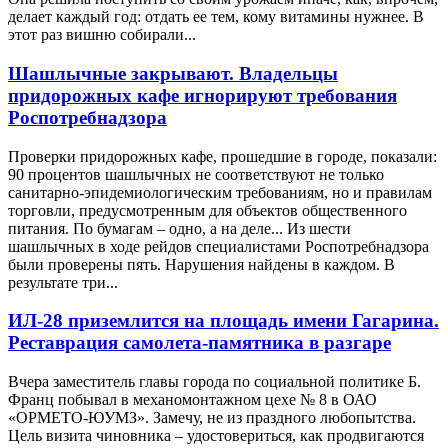
делает каждый год: отдать ее тем, кому витамины нужнее. В
этот раз вишню собирали...
Шашлычные закрывают. Владельцы
придорожных кафе игнорируют требования
Роспотребнадзора
Проверки придорожных кафе, прошедшие в городе, показали:
90 процентов шашлычных не соответствуют не только
санитарно-эпидемиологическим требованиям, но и правилам
торговли, предусмотренным для объектов общественного
питания. По бумагам – одно, а на деле... Из шести
шашлычных в ходе рейдов специалистами Роспотребнадзора
были проверены пять. Нарушения найдены в каждом. В
результате три...
ИЛ-28 приземлится на площадь имени Гагарина.
Реставрация самолета-памятника в разгаре
Вчера заместитель главы города по социальной политике Б.
Франц побывал в механомонтажном цехе № 8 в ОАО
«ОРМЕТО-ЮУМЗ». Замечу, не из праздного любопытства.
Цель визита чиновника – удостовериться, как продвигаются