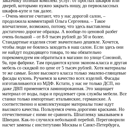
заказчику полный комплекс услуг: от простых шкафов или
дверей, которыми нужно закрыть нишу, до первоклассных
шкафов-купе и так далее.
– Очень многие считают, что у нас дорогой салон, –
продолжила комментарий Ольга Сергеевна. – Такое
впечатление, возможно, потому, что здесь выставлены
достаточно дорогие образцы. А вообще-то ценовой разбег
очень большой – от 8-9 тысяч рублей до 50 и более.
Стандартные изделия стоят значительно дешевле. Хочется,
чтобы люди не боялись заходить в наш салон. Если здесь они
не найдут подходящего товара, то мы обязательно
порекомендуем им обратиться в магазин по улице Союзной,
9а, при фабрике. Там продаются кухни эконом-класса и другая
мебель со скидкой по цене от 5 тысяч рублей. Хотя материалы
те же самые. Более высокого класса только эмалево-глянцевые
фасады кухонь. Ручаемся за качество всех изделий. Фасады
изготавливаются из МДФ. Кстати, у нас не только ДСП, но
даже ДВП применяется ламинированная. Это защищает
материал от воды, пара и продлевает срок службы мебели. Все
станки только импортные: итальянские, германские. А
соответственно и комплектующие материалы тоже идут
высокого качества. Пользуемся очень дорогими красками. Но
отечественные с ними не сравнить. Шпатлевку заказываем в
Швеции. Как-то случился небольшой перебой. Переговорили
насчет замены с институтами Москвы и Санкт-Петербурга,