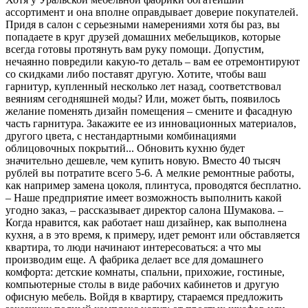
ассортимент и она вполне оправдывает доверие покупателей.
Придя в салон с серьезными намерениями хотя бы раз, вы
попадаете в круг друзей домашних мебельщиков, которые
всегда готовы протянуть вам руку помощи. Допустим,
нечаянно повредили какую-то деталь – вам ее отремонтируют
со скидками либо поставят другую. Хотите, чтобы ваш
гарнитур, купленный несколько лет назад, соответствовал
веяниям сегодняшней моды? Или, может быть, появилось
желание поменять дизайн помещения – смените и фасадную
часть гарнитура. Закажите ее из инновационных материалов,
другого цвета, с нестандартными комбинациями
облицовочных покрытий... Обновить кухню будет
значительно дешевле, чем купить новую. Вместо 40 тысяч
рублей вы потратите всего 5-6. А мелкие ремонтные работы,
как например замена цоколя, плинтуса, проводятся бесплатно.
– Наше предприятие имеет возможность выполнить какой
угодно заказ, – рассказывает директор салона Шумакова. –
Когда нравится, как работает наш дизайнер, как выполнена
кухня, а в это время, к примеру, идет ремонт или обставляется
квартира, то люди начинают интересоваться: а что мы
производим еще. А фабрика делает все для домашнего
комфорта: детские комнаты, спальни, прихожие, гостиные,
компьютерные столы в виде рабочих кабинетов и другую
офисную мебель. Войдя в квартиру, стараемся предложить