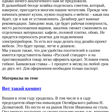
однако ничего аналогичного нам не предложили.
В дальнейшей беседе хозяйка поделилась советом, который,
наверное, пригодится многим нашим читателям. Прежде чем
начинать ремонт кухни, нужно подумать о мебели – какая она
будет, где и как ее устанавливать. Дизайнер даст важные
рекомендации. Заведомо зная, где будет рабочая поверхность,
место расположения ящиков, заказчик сможет сэкономить на
отделочных материалах: кафеле, половой плитке, обоях. Не
придется переносить розетки для подключения
электроприборов. То есть все надо делать под дизайн-проект
мебели. Это будет проще, легче и дешевле.
Мы узнали также, что для удобства посетителей в салоне
имеется представитель банка «Русский стандарт» и на
приглянувшийся товар легко оформить кредит. Условия очень
гибкие. Банковская ставка – 1 процент в месяц на любой срок
до двух лет. Для оформления необходим только паспорт.
Материалы по теме
Вот такой компот
Вишня в этом году уродилась. В том числе и в саду
председателя общества инвалидов Октябрьского района Н.
Долматовой. Но нести ее на рынок Нелли Ивановна не стала.
Она решила поступить со своим урожаем иначе, как, впрочем,