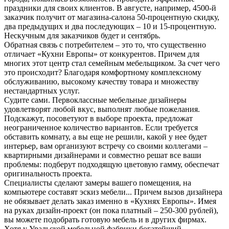
праздники для своих клиентов. В августе, например, 4500-й
заказчик получит от магазина-салона 50-процентную скидку,
два предыдущих и два последующих – 10 и 15-процентную.
Нескучным для заказчиков будет и сентябрь.
Обратная связь с потребителем – это то, что существенно
отличает «Кухни Европы» от конкурентов. Причем для
многих этот центр стал семейным мебельщиком. За счет чего
это происходит? Благодаря комфортному комплексному
обслуживанию, высокому качеству товара и множеству
нестандартных услуг.
Судите сами. Первоклассные мебельные дизайнеры
удовлетворят любой вкус, выполнят любые пожелания.
Подскажут, посоветуют в выборе проекта, предложат
неограниченное количество вариантов. Если требуется
обставить комнату, а вы еще не решили, какой у нее будет
интерьер, вам организуют встречу со своими коллегами –
квартирными дизайнерами и совместно решат все ваши
проблемы: подберут подходящую цветовую гамму, обеспечат
оригинальность проекта.
Специалисты сделают замеры вашего помещения, на
компьютере составят эскиз мебели... Причем вызов дизайнера
не обязывает делать заказ именно в «Кухнях Европы». Имея
на руках дизайн-проект (он пока платный – 250-300 рублей),
вы можете подобрать готовую мебель и в других фирмах.
Хотя у Уральской мебельной фабрики богатейший