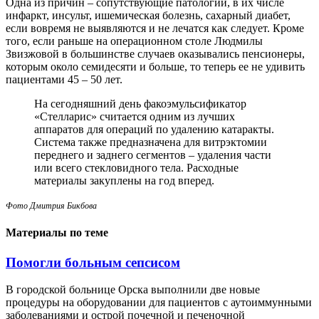
Одна из причин – сопутствующие патологии, в их числе
инфаркт, инсульт, ишемическая болезнь, сахарный диабет,
если вовремя не выявляются и не лечатся как следует. Кроме
того, если раньше на операционном столе Людмилы
Звизжовой в большинстве случаев оказывались пенсионеры,
которым около семидесяти и больше, то теперь ее не удивить
пациентами 45 – 50 лет.
На сегодняшний день факоэмульсификатор
«Стелларис» считается одним из лучших
аппаратов для операций по удалению катаракты.
Система также предназначена для витрэктомии
переднего и заднего сегментов – удаления части
или всего стекловидного тела. Расходные
материалы закуплены на год вперед.
Фото Дмитрия Бикбова
Материалы по теме
Помогли больным сепсисом
В городской больнице Орска выполнили две новые
процедуры на оборудовании для пациентов с аутоиммунными
заболеваниями и острой почечной и печеночной