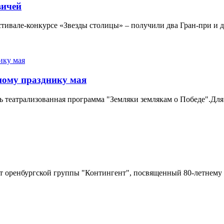
вичей
вале-конкурсе «Звезды столицы» – получили два Гран-при и дев
ному празднику мая
театрализованная программа "Земляки землякам о Победе".Для о
т оренбургской группы "Контингент", посвященный 80-летнему 