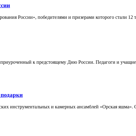
ссии
вания России», победителями и призерами которого стали 12 та
риуроченный к предстоящему Дню России. Педагоги и учащиеся 
 подарки
ских инструментальных и камерных ансамблей «Орская яшма». О