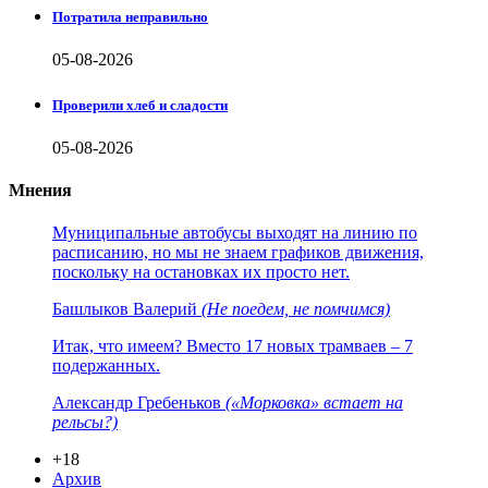
Потратила неправильно
05-08-2026
Проверили хлеб и сладости
05-08-2026
Мнения
Муниципальные автобусы выходят на линию по
расписанию, но мы не знаем графиков движения,
поскольку на остановках их просто нет.
Башлыков Валерий
(Не поедем, не помчимся)
Итак, что имеем? Вместо 17 новых трамваев – 7
подержанных.
Александр Гребеньков
(«Морковка» встает на
рельсы?)
+18
Архив