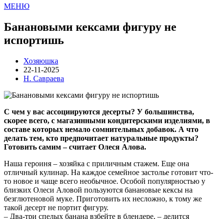
МЕНЮ
Банановыми кексами фигуру не
испортишь
Хозяюшка
22-11-2025
Н. Савраева
С чем у вас ассоциируются десерты? У большинства,
скорее всего, с магазинными кондитерскими изделиями, в
составе которых немало сомнительных добавок. А что
делать тем, кто предпочитает натуральные продукты?
Готовить самим – считает Олеся Алова.
Наша героиня – хозяйка с приличным стажем. Еще она
отличный кулинар. На каждое семейное застолье готовит что-
то новое и чаще всего необычное. Особой популярностью у
близких Олеси Аловой пользуются банановые кексы на
безглютеновой муке. Приготовить их несложно, к тому же
такой десерт не портит фигуру.
– Два-три спелых банана взбейте в блендере, – делится