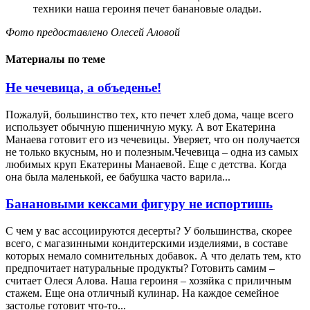
техники наша героиня печет банановые оладьи.
Фото предоставлено Олесей Аловой
Материалы по теме
Не чечевица, а объеденье!
Пожалуй, большинство тех, кто печет хлеб дома, чаще всего
использует обычную пшеничную муку. А вот Екатерина
Манаева готовит его из чечевицы. Уверяет, что он получается
не только вкусным, но и полезным.Чечевица – одна из самых
любимых круп Екатерины Манаевой. Еще с детства. Когда
она была маленькой, ее бабушка часто варила...
Банановыми кексами фигуру не испортишь
С чем у вас ассоциируются десерты? У большинства, скорее
всего, с магазинными кондитерскими изделиями, в составе
которых немало сомнительных добавок. А что делать тем, кто
предпочитает натуральные продукты? Готовить самим –
считает Олеся Алова. Наша героиня – хозяйка с приличным
стажем. Еще она отличный кулинар. На каждое семейное
застолье готовит что-то...