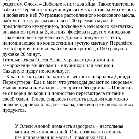
рецептом Олеся. – Добавьте к ним два яйца. Также тщательно
взбейте. Перелейте получившуюся смесь в отдельную емкость
и добавьте к ней 70 граммов растопленного кокосового масла,
чайную ложку разрыхлителя и 200 граммов муки. Я
предпочитаю кукурузную, поскольку в ней много клетчатки,
витаминов группы B, магния, фосфора и других минералов.
Тщательно все перемешайте. Должно получиться тесто,
напоминающее по консистенции густую сметану. Перелейте
его в формочки и выпекайте в разогретой до 160 градусов
духовке 20 минут.
Готовые кексы Олеся Алова украшает цукатами или
замороженными ягодами – клубникой или малиной.
Сахарную пудру не использует.
– Как-то наткнулась на книгу известного невролога Дэвида
Перлмуттера «Еда и мозг: что углеводы делают со здоровьем,
мышлением и памятью», – говорит собеседница. – Прочитала
ее от корки до корки и полностью пересмотрела питание
своей семьи. Теперь стараюсь готовить родным как можно
больше здоровых блюд без сахара, глютена и кисломолочных
продуктов.
У Олеси Аловой дома есть аэрогриль – настольная
мини-печь с конвекцией. Она позволяет готовить
без использования масла. С помощью этой