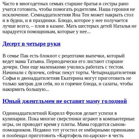
Часто в многодетных семьях старшие братья и сестры рано
учатся готовить, чтобы помогать родителям. Наша героиня не
исключение. Семнадцатилетняя Яна Тен может накрыть стол
и в будни, и в праздники. Блюдо, которое у нее получается
лучше всего, – плов в казане. Мать шестерых детей Наталья не
нарадуется помощникам, которые у нее...
Десерт в четыре руки
В семье Пак есть блокнот с рецептами выпечки, который
ведет мама Татьяна. Периодически его листают старшие
дочери. Они еще маленькими учились работать с тестом.
Начинали с булочек, сейчас пекут торты. Четырнадцатилетняя
Софья и двенадцатилетняя Екатерина могут приготовить не
только завтрак для себя, но и горячие блюда, и салаты, чтобы
накормить большую...
Юный джентльмен не оставит маму голодной
Одиннадцатилетний Кирилл Фролов делает успехи в
кулинарии. Пока многие сверстники играют в компьютерные
игры, он проводит время у плиты. Мама гордится сыном-
помощником. Недавно тот угостил ее имбирными пряниками
и пообещал приготовить «Картофель по-царски» в честь