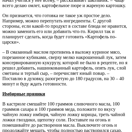
начал учиться у нее всему, – рассказывает школьник. – Чаще
всего делаю омлет, картофельное пюре и жареную картошку.
Он признается, что готовка не такое уж простое дело.
Например, можно перепутать ингредиенты. С другой
стороны, если какой-то продукт в составе блюда не нравится,
можно заменить его или добавить что-то. Кирилл так и
планирует сделать, когда будет готовить «Картофель по-
царски».
– В смазанный маслом противень я выложу куриное мясо,
порезанное кубиками, сверху мелко накрошенный лук, затем
консервированную кукурузу, которой не было в рецепте, но я
решил добавить, нашинкованный картофель, опять лук, слой
сметаны и тертый сыр, – перечисляет юный повар. –
Поставлю в духовку, разогретую до 180 градусов, на 30 – 40
минут и буду ждать готовности.
Имбирные пряники
В кастрюле смешайте 100 граммов сливочного масла, 100
граммов сахара и 100 граммов меда, положите по вкусу
чайную ложку имбиря, чайную ложку корицы, треть чайной
ложки гвоздики, щепотку соли. Поставьте на огонь и
помешивайте до растворения масла. Выключите огонь и
продолжайте мешать, чтобы полностью растворился сахар.