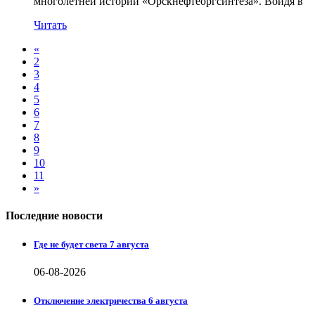
многолетней истории «Орскнефтеоргсинтеза». Войдя в
Читать
«
2
3
4
5
6
7
8
9
10
11
»
Последние новости
Где не будет света 7 августа
06-08-2026
Отключение электричества 6 августа