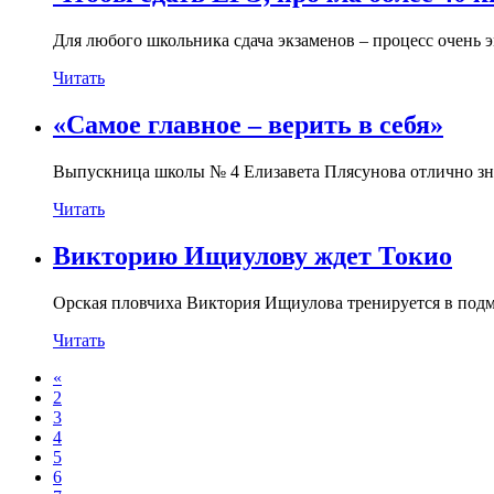
Для любого школьника сдача экзаменов – процесс очень 
Читать
«Самое главное – верить в себя»
Выпускница школы № 4 Елизавета Плясунова отлично знае
Читать
Викторию Ищиулову ждет Токио
Орская пловчиха Виктория Ищиулова тренируется в подм
Читать
«
2
3
4
5
6