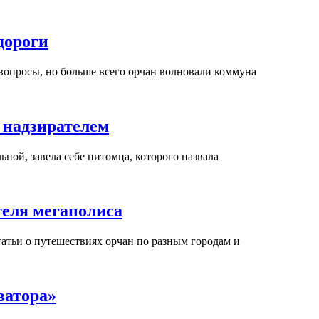
дороги
вопросы, но больше всего орчан волновали коммуна
е надзирателем
льной, завела себе питомца, которого назвала
еля мегаполиса
татьи о путешествиях орчан по разным городам и
ватора»