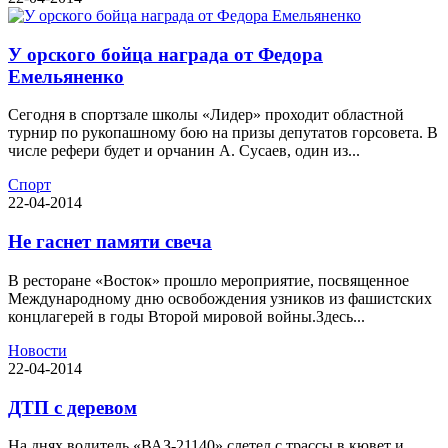
У орского бойца награда от Федора
Емельяненко
Сегодня в спортзале школы «Лидер» проходит областной
турнир по рукопашному бою на призы депутатов горсовета. В
числе рефери будет и орчанин А. Сусаев, один из...
Спорт
22-04-2014
Не гаснет памяти свеча
В ресторане «Восток» прошло мероприятие, посвященное
Международному дню освобождения узников из фашистских
концлагерей в годы Второй мировой войны.Здесь...
Новости
22-04-2014
ДТП с деревом
На днях водитель «ВАЗ-21140» слетел с трассы в кювет и