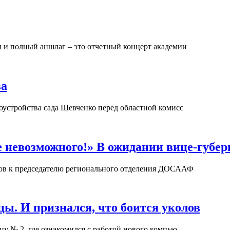
 и полный аншлаг – это отчетный концерт академии
ва
оустройства сада Шевченко перед областной комисс
е невозможного!» В ожидании вице-губер
сов к председателю регионального отделения ДОСААФ
цы. И признался, что боится уколов
цу № 2, где ознакомился с работой нового компью