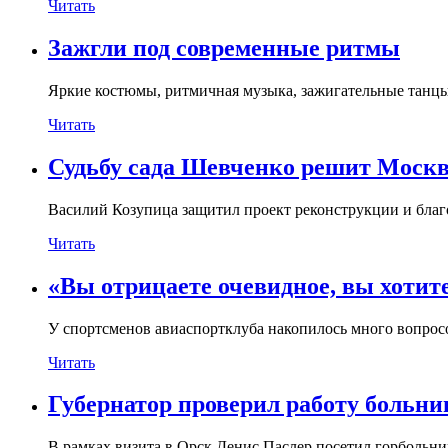
Читать
Зажгли под современные ритмы
Яркие костюмы, ритмичная музыка, зажигательные танцы
Читать
Судьбу сада Шевченко решит Моск
Василий Козупица защитил проект реконструкции и благ
Читать
«Вы отрицаете очевидное, вы хотит
У спортсменов авиаспортклуба накопилось много вопро
Читать
Губернатор проверил работу больни
В рамках визита в Орск Денис Паслер посетил горбольни