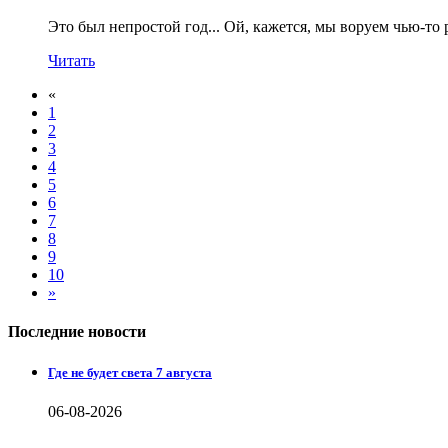
Это был непростой год... Ой, кажется, мы воруем чью-то 
Читать
«
1
2
3
4
5
6
7
8
9
10
»
Последние новости
Где не будет света 7 августа
06-08-2026