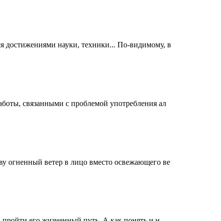
я достижениями науки, техники... По-видимому, в
работы, связанными с проблемой употребления ал
аву огненный ветер в лицо вместо освежающего ве
и пройти его жизненный путь. А как понять и н