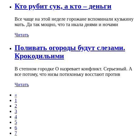
Кто рубит сук, а кто – деньги
Все чаще на этой неделе горожане вспоминали кузькину
мать. Да так мощно, что та икала днями и ночами
Читать
Поливать огороды будут слезами.
Крокодильими
В степном городке О назревает конфликт. Серьезный. А
все потому, что низы потихоньку восстают против
Читать
«
1
2
3
4
5
6
7